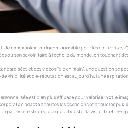
til de communication incontournable
pour les entreprises. G
ées ou son savoir-faire à l’échelle du monde, en touchant des
standardisées et des vidéos “clé en main”, une question se po
e visibilité et d’e-réputation est aujourd’hui une aspiratio
personnalisée est bien plus efficace pour
valoriser votre im
 corporate s’adapte à toutes les occasions et à tous les publics
 un partenaire stratégique pour booster la visibilité et l’e-ré