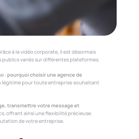
râce à la vidéo corporate, il est désormais
 publics variés sur différentes plateformes.
se :
pourquoi choisir une agence de
n légitime pour toute entreprise souhaitant
age, transmettre votre message et
, offrant ainsi une flexibilité précieuse.
putation de votre entreprise.