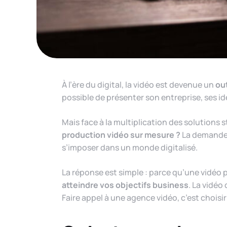
À l’ère du digital, la vidéo est devenue un
ou
possible de présenter son entreprise, ses id
Mais face à la multiplication des solutions 
production vidéo sur mesure ?
La demande d
s’imposer dans un monde digitalisé.
La réponse est simple : parce qu’une vidéo 
atteindre vos objectifs business
. La vidéo
Faire appel à une agence vidéo, c’est choisir