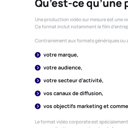
Qu’est-ce qu’une 
Une production vidéo sur mesure est une v
Ce format inclut notamment le film d’entrep
Contrairement aux formats génériques ou a
votre marque,
votre audience,
votre secteur d’activité,
vos canaux de diffusion,
vos objectifs marketing et comme
Le format vidéo corporate est spécialement c