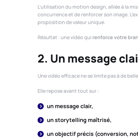
L’utilisation du motion design, alliée à la m
concurrence et de renforcer son image. L’ex
proposition de valeur unique.
Résultat : une vidéo qui
renforce votre bra
2. Un message clai
Une vidéo efficace ne se limite pas à de bell
Elle repose avant tout sur :
un message clair,
un storytelling maîtrisé,
un objectif précis (conversion, n