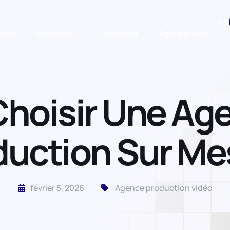
EN
opos
Services
Portfolio
Agence Web
hoisir Une Ag
duction Sur Me
février 5, 2026
Agence production vidéo