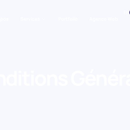
EN
opos
Services
Portfolio
Agence Web
ditions Génér