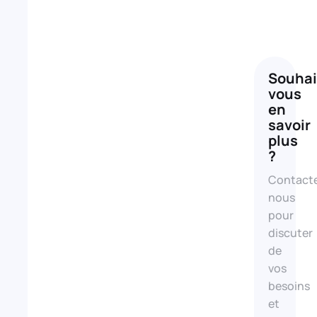
Une
production
Souhai
vous
vidéo
en
cuilinaire,
savoir
plus
un
?
investissement
Contact
rentable
nous
Investir
pour
dans
discuter
une
de
production
vos
vidéo
besoins
culinaire,
et