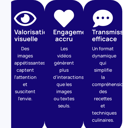
Valorisation
Engagement
Transmissi
visuelle
accru
efficace
Des
Les
Un format
images
vidéos
dynamique
appétissantes
génèrent
qui
captent
plus
simplifie
l’attention
d’interactions
la
et
que les
compréhension
suscitent
images
des
l’envie.
ou textes
recettes
seuls.
et
techniques
culinaires.