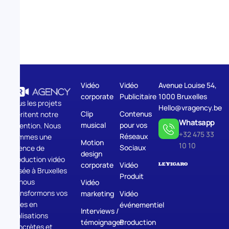
Vidéo
Vidéo
Avenue Louise 54,
corporate
Publicitaire
1000 Bruxelles
Tous les projets
Hello@vragency.be
Clip
Contenus
méritent notre
Whatsapp
musical
pour vos
attention. Nous
+32 475 33
Réseaux
sommes une
Motion
10 10
Sociaux
agence de
design
production vidéo
corporate
Vidéo
basée à Bruxelles
Produit
et nous
Vidéo
transformons vos
marketing
Vidéo
idées en
événementiel
Interviews /
réalisations
témoignages
Production
concrètes et