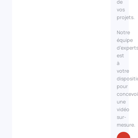
c’est
de
bien
vos
plus
projets.
qu’une
simple
Notre
idée,
équipe
c’est
d’expert
une
est
véritable
à
stratégie.
votre
Bien
disposit
réalisée,
pour
une
concevoi
vidéo
une
culinaire
vidéo
booste
sur-
votre
mesure.
visibilité,