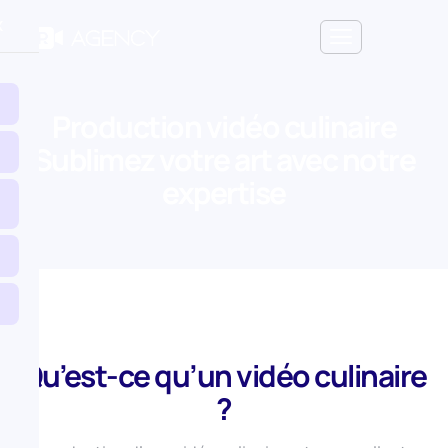
X
Production vidéo culinaire
Sublimez votre art avec notre
expertise
Qu’est-ce qu’un vidéo culinaire
?