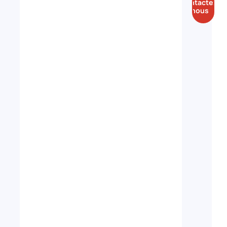
Contactez-
attire
nous
l’attention
et
renforce
votre
notoriété.
Elle
crée
une
connexion
émotionnelle
avec
votre
audience
tout en
consolidant
la
confiance