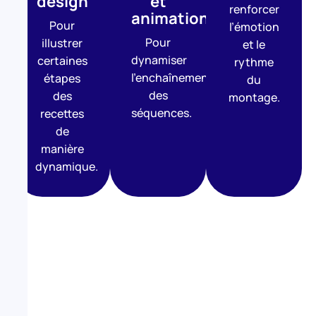
design
et
renforcer
animations
Pour
l’émotion
Pour
illustrer
et le
dynamiser
certaines
rythme
l’enchaînement
étapes
du
des
des
montage.
séquences.
recettes
de
manière
dynamique.