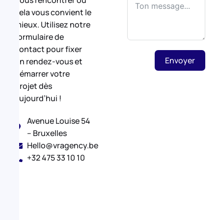
nous rencontrer où
cela vous convient le
mieux. Utilisez notre
formulaire de
contact pour fixer
Envoyer
un rendez-vous et
démarrer votre
projet dès
aujourd’hui !
Avenue Louise 54
– Bruxelles
Hello@vragency.be
+32 475 33 10 10